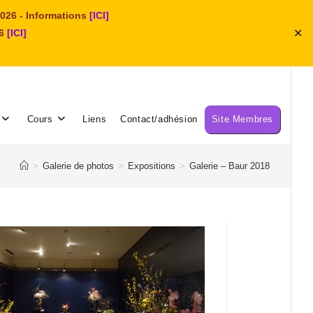
026 - Informations
[ICI]
✕
26
[ICI]
Cours
Liens
Contact/adhésion
Site Membres
>
Galerie de photos
>
Expositions
>
Galerie – Baur 2018